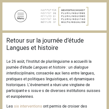
A
l
l
e
r
a
F
u
Retour sur la journée d’étude
i
c
l
Langues et histoire
d
o
'
n
A
t
r
Le 26 août, l’Institut de plurilinguisme a accueilli la
i
e
journée d’étude
Langues et histoire : un dialogue
a
n
interdisciplinaire
, consacrée aux liens entre langues,
n
u
e
pratiques et politiques linguistiques, et dynamiques
p
historiques. L’événement a réuni une vingtaine de
r
participant·e·s issu·e·s de diverses institutions suisses
i
et européennes.
n
Les
six interventions
ont permis de croiser des
c