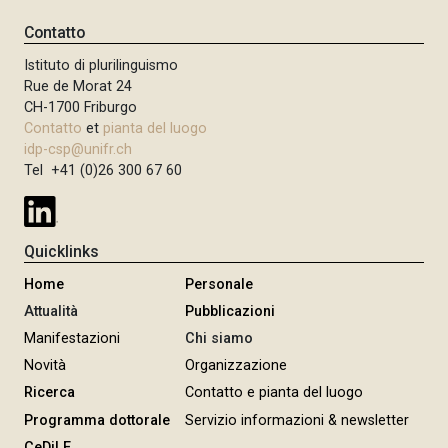
n
Contatto
c
Istituto di plurilinguismo
i
Rue de Morat 24
p
CH-1700 Friburgo
a
Contatto
et
pianta del luogo
l
idp-csp@unifr.ch
e
Tel +41 (0)26 300 67 60
Quicklinks
Home
Personale
Attualità
Pubblicazioni
Manifestazioni
Chi siamo
Novità
Organizzazione
Ricerca
Contatto e pianta del luogo
Programma dottorale
Servizio informazioni & newsletter
CeDiLE