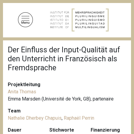
D
i
r
e
k
t
P
z
Der Einfluss der Input-Qualität auf
f
u
a
den Unterricht in Französisch als
d
m
n
Fremdsprache
I
a
n
v
i
h
Projektleitung
g
a
a
Anita Thomas
l
t
Emma Marsden (Université de York, GB), partenaire
i
t
o
Team
n
Nathalie Dherbey Chapuis
,
Raphaël Perrin
Dauer
Stichworte
Finanzierung