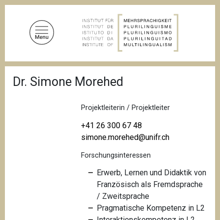
D
i
r
e
k
t
P
z
Dr. Simone Morehed
f
u
a
d
m
n
Projektleiterin / Projektleiter
I
a
n
v
+41 26 300 67 48
i
h
simone.morehed@unifr.ch
g
a
a
Forschungsinteressen
l
t
i
t
Erwerb, Lernen und Didaktik von
o
Französisch als Fremdsprache
n
/ Zweitsprache
Pragmatische Kompetenz in L2
Interaktionskompetenz in L2