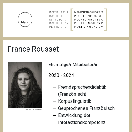
D
i
r
e
k
t
P
z
France Rousset
f
u
a
d
m
n
Ehemalige/r Mitarbeiter/in
I
a
n
v
2020 - 2024
i
h
g
Fremdsprachendidaktik
a
a
(Französisch)
l
t
i
Korpuslinguistik
t
o
Gesprochenes Französisch
© Alan Humerose
n
Entwicklung der
Interaktionskompetenz