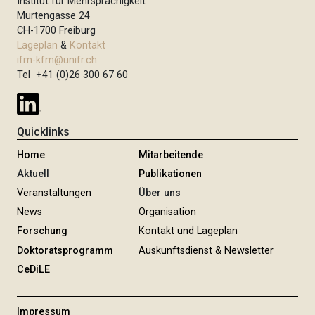
Institut für Mehrsprachigkeit
Murtengasse 24
CH-1700 Freiburg
Lageplan
&
Kontakt
ifm-kfm@unifr.ch
Tel +41 (0)26 300 67 60
Quicklinks
Home
Mitarbeitende
Aktuell
Publikationen
Veranstaltungen
Über uns
News
Organisation
Forschung
Kontakt und Lageplan
Doktoratsprogramm
Auskunftsdienst & Newsletter
CeDiLE
Impressum