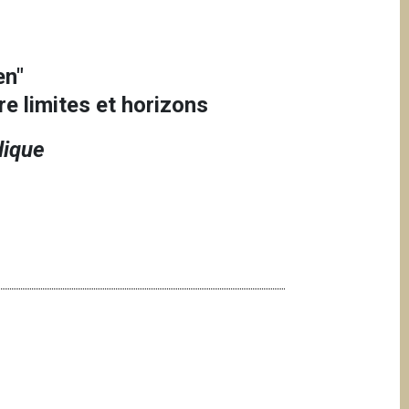
en"
re limites et horizons
dique