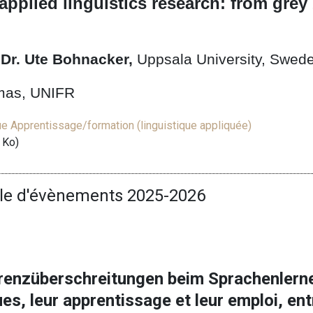
 applied linguistics research: from gre
 Dr. Ute Bohnacker,
Uppsala University, Swed
homas, UNIFR
ue Apprentissage/formation (linguistique appliquée)
 Ko)
le d'évènements 2025-2026
renzüberschreitungen beim Sprachenlern
es, leur apprentissage et leur emploi, ent