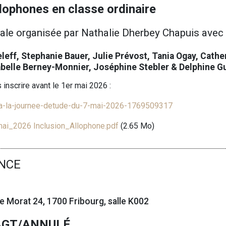
llophones en classe ordinaire
nale organisée par
Nathalie Dherbey Chapuis
avec 
leff, Stephanie Bauer, Julie Prévost, Tania Ogay, Cath
sabelle Berney-Monnier, Joséphine Stebler & Delphine G
s inscrire avant le 1er mai 2026 :
n-a-la-journee-detude-du-7-mai-2026-1769509317
i_2026 Inclusion_Allophone.pdf
(2.65 Mo)
NCE
 de Morat 24, 1700 Fribourg, salle K002
AGT/ANNULÉ