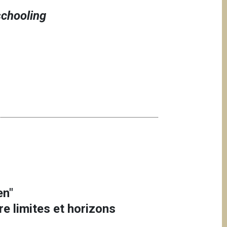
schooling
en"
re limites et horizons