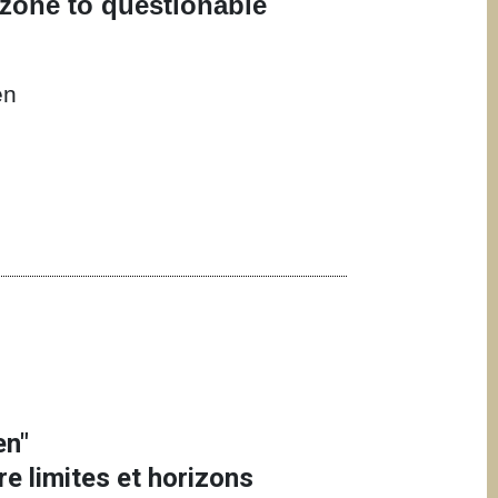
y zone to questionable
en
en"
re limites et horizons