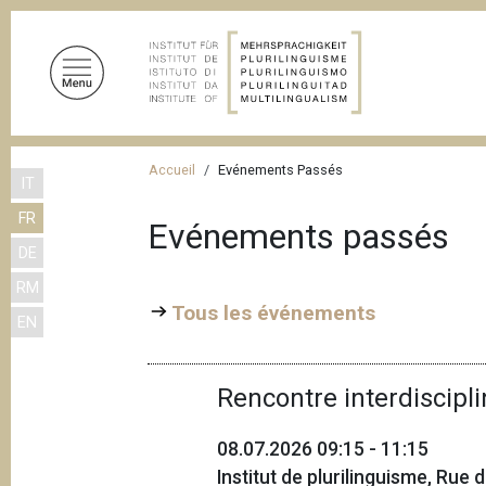
A
l
l
e
r
a
F
u
Accueil
Evénements Passés
IT
i
c
FR
o
l
Evénements passés
n
DE
d
t
RM
'
e
Tous les événements
EN
n
A
u
r
p
Rencontre interdiscipli
i
r
a
i
08.07.2026 09:15 - 11:15
n
n
Institut de plurilinguisme, Rue
c