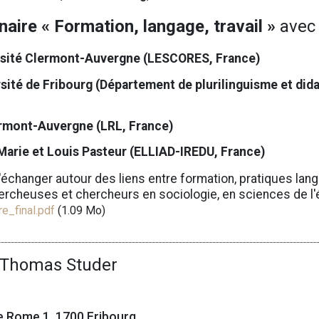
naire « Formation, langage, travail »
avec 
rsité Clermont-Auvergne (LESCORES, France)
sité de Fribourg (Département de plurilinguisme et did
lermont-Auvergne (LRL, France)
 Marie et Louis Pasteur (ELLIAD-IREDU, France)
'échanger autour des liens entre formation, pratiques lang
hercheuses et chercheurs en sociologie, en sciences de l
re_final.pdf
(1.09 Mo)
. Thomas Studer
de Rome 1, 1700 Fribourg