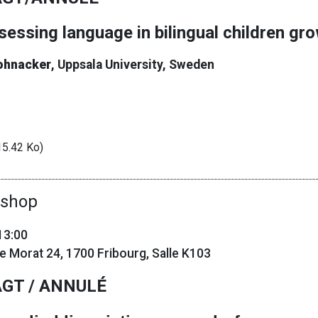
ssessing language in bilingual children g
Bohnacker
, Uppsala University, Sweden
5.42 Ko)
shop
13:00
 de Morat 24, 1700 Fribourg, Salle K103
GT / ANNULÉ