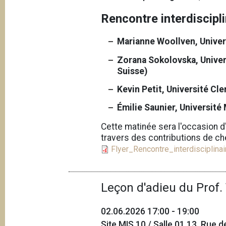
e
i
Rencontre interdiscipli
p
a
Marianne Woollven, Unive
l
Zorana Sokolovska, Univer
Suisse)
Kevin Petit, Université C
Émilie Saunier, Université
Cette matinée sera l'occasion d
travers des contributions de c
Flyer_Rencontre_interdisciplinai
Leçon d'adieu du Prof
02.06.2026 17:00 - 19:00
Site MIS 10 / Salle 01.13, Rue 