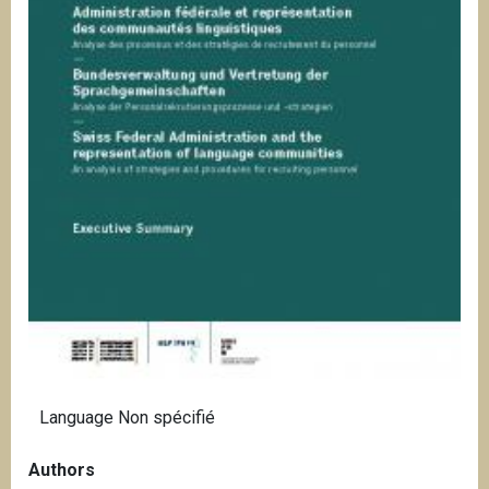
i
p
a
l
Language
Non spécifié
Authors