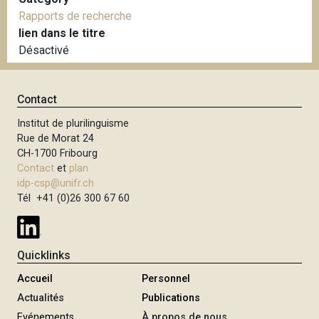
Rapports de recherche
lien dans le titre
Désactivé
Contact
Institut de plurilinguisme
Rue de Morat 24
CH-1700 Fribourg
Contact
et
plan
idp-csp@unifr.ch
Tél +41 (0)26 300 67 60
Quicklinks
Accueil
Personnel
Actualités
Publications
Evénements
À propos de nous