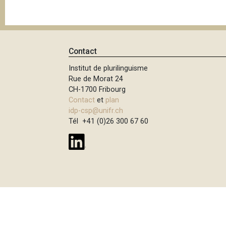
e
i
p
a
l
Contact
Institut de plurilinguisme
Rue de Morat 24
CH-1700 Fribourg
Contact
et
plan
idp-csp@unifr.ch
Tél +41 (0)26 300 67 60