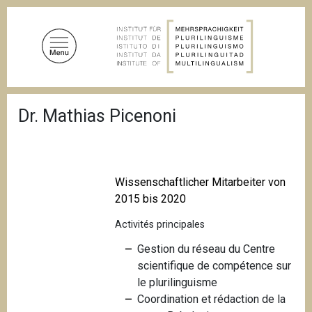
A
l
l
e
r
a
F
u
Dr. Mathias Picenoni
i
c
l
d
o
'
n
A
t
r
Wissenschaftlicher Mitarbeiter von
i
e
2015 bis 2020
a
n
n
Activités principales
u
e
p
Gestion du réseau du Centre
r
scientifique de compétence sur
i
le plurilinguisme
n
Coordination et rédaction de la
c