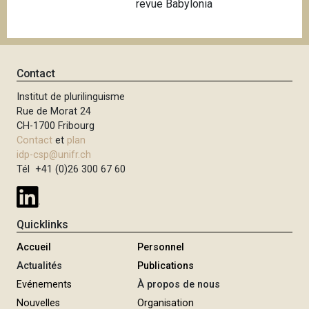
revue Babylonia
i
p
a
l
Contact
Institut de plurilinguisme
Rue de Morat 24
CH-1700 Fribourg
Contact
et
plan
idp-csp@unifr.ch
Tél +41 (0)26 300 67 60
Quicklinks
Accueil
Personnel
Actualités
Publications
Evénements
À propos de nous
Nouvelles
Organisation