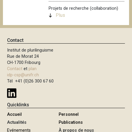
i
Projets de recherche (collaboration)
p
Plus
a
l
Contact
Institut de plurilinguisme
Rue de Morat 24
CH-1700 Fribourg
Contact
et
plan
idp-csp@unifr.ch
Tél +41 (0)26 300 67 60
Quicklinks
Accueil
Personnel
Actualités
Publications
Evénements
À propos de nous