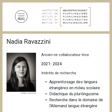
A
l
l
e
r
a
F
u
Nadia Ravazzini
i
c
l
d
o
'
Ancien-ne collaborateur-trice
n
A
t
r
2021- 2024
i
e
a
Intérêts de recherche
n
n
u
e
Apprentissage des langues
p
étrangères en milieu scolaire
r
Didactique du plurilinguisme
© Alan Humerose
i
Recherche dans le domaine de
n
l'Allemand langue étrangère
c