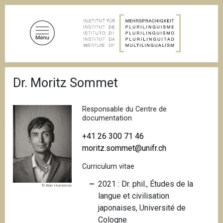
A
l
l
e
r
a
F
u
Dr. Moritz Sommet
i
c
l
d
o
'
Responsable du Centre de
n
A
documentation
t
r
i
+41 26 300 71 46
e
a
moritz.sommet@unifr.ch
n
n
u
e
Curriculum vitae
p
2021 : Dr. phil., Études de la
r
© Alan Humerose
langue et civilisation
i
japonaises, Université de
n
Cologne
c