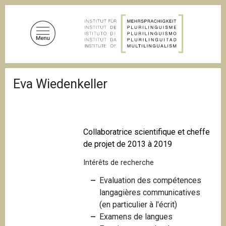
A
l
l
e
r
a
F
u
Eva Wiedenkeller
i
c
l
d
o
'
n
A
t
r
Collaboratrice scientifique et cheffe
i
e
de projet de 2013 à 2019
a
n
n
Intérêts de recherche
u
e
p
Evaluation des compétences
r
langagières communicatives
i
(en particulier à l'écrit)
n
Examens de langues
c