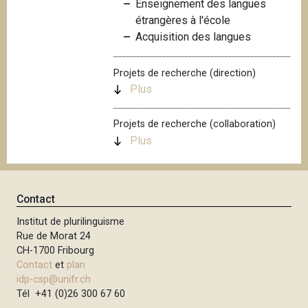
Enseignement des langues
i
étrangères à l'école
p
Acquisition des langues
a
l
Projets de recherche (direction)
Plus
Projets de recherche (collaboration)
Plus
Contact
Institut de plurilinguisme
Rue de Morat 24
CH-1700 Fribourg
Contact
et
plan
idp-csp@unifr.ch
Tél +41 (0)26 300 67 60