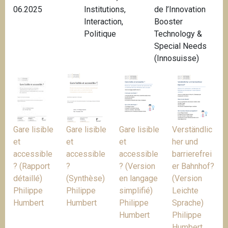
06.2025
Institutions
,
de l’Innovation
i
Interaction
,
Booster
p
Politique
Technology &
a
Special Needs
l
(Innosuisse)
Gare lisible
Gare lisible
Gare lisible
Verständlic
et
et
et
her und
accessible
accessible
accessible
barrierefrei
? (Rapport
?
? (Version
er Bahnhof?
détaillé)
(Synthèse)
en langage
(Version
Philippe
Philippe
simplifié)
Leichte
Humbert
Humbert
Philippe
Sprache)
Humbert
Philippe
Humbert