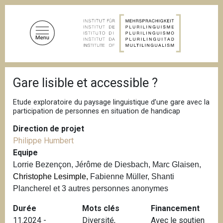
A
l
l
e
r
a
F
u
Gare lisible et accessible ?
i
c
l
d
o
Etude exploratoire du paysage linguistique d’une gare avec la
'
participation de personnes en situation de handicap
n
A
t
r
Direction de projet
i
e
Philippe Humbert
a
n
n
Equipe
u
e
Lorrie Bezençon, Jérôme de Diesbach, Marc Glaisen,
p
Christophe Lesimple,
Fabienne Müller, Shanti
r
Plancherel et 3 autres personnes anonymes
i
Durée
Mots clés
Financement
n
11.2024 -
Diversité
,
Avec le soutien
c