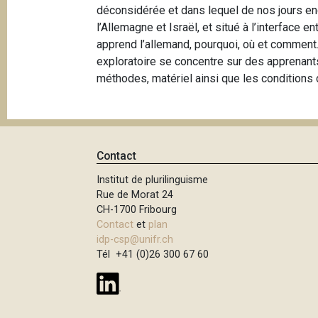
e
déconsidérée et dans lequel de nos jours en
i
l’Allemagne et Israël, et situé à l’interface 
p
apprend l’allemand, pourquoi, où et comment. 
a
exploratoire se concentre sur des apprenants
l
méthodes, matériel ainsi que les conditions c
Contact
Institut de plurilinguisme
Rue de Morat 24
CH-1700 Fribourg
Contact
et
plan
idp-csp@unifr.ch
Tél +41 (0)26 300 67 60