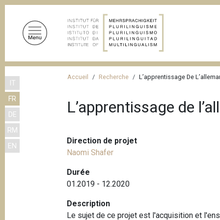
A
l
l
e
r
a
F
u
Accueil
Recherche
L’apprentissage De L’alleman
IT
i
c
FR
o
l
L’apprentissage de l’a
n
DE
d
t
RM
'
e
Direction de projet
EN
n
A
Naomi Shafer
u
r
p
Durée
i
r
01.2019 - 12.2020
a
i
Description
n
n
Le sujet de ce projet est l'acquisition et l
c