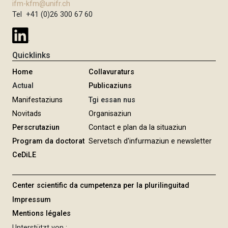
ifm-kfm@unifr.ch
Tel +41 (0)26 300 67 60
Quicklinks
Home
Collavuraturs
Actual
Publicaziuns
Manifestaziuns
Tgi essan nus
Novitads
Organisaziun
Perscrutaziun
Contact e plan da la situaziun
Program da doctorat
Servetsch d'infurmaziun e newsletter
CeDiLE
Center scientific da cumpetenza per la plurilinguitad
Impressum
Mentions légales
Unterstützt von :