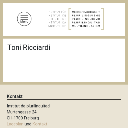
D
i
r
e
k
t
P
z
Toni Ricciardi
f
u
a
d
m
n
I
a
n
v
i
h
g
a
a
l
t
Kontakt
i
t
o
Institut da plurilinguitad
n
Murtengasse 24
CH-1700 Freiburg
Lageplan
und
Kontakt