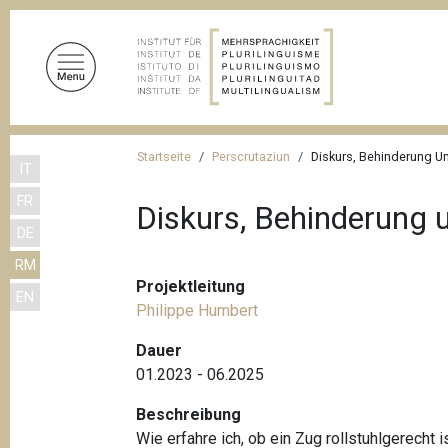
D
i
r
e
k
t
P
z
Startseite
Perscrutaziun
Diskurs, Behinderung U
IT
f
u
FR
m
a
Diskurs, Behinderung 
I
DE
d
n
RM
n
h
Projektleitung
EN
a
a
Philippe Humbert
l
v
t
Dauer
i
01.2023 - 06.2025
g
Beschreibung
a
Wie erfahre ich, ob ein Zug rollstuhlgerec