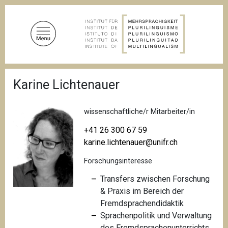
D
i
r
e
k
t
P
z
Karine Lichtenauer
f
u
a
d
m
n
wissenschaftliche/r Mitarbeiter/in
I
a
n
v
+41 26 300 67 59
i
h
karine.lichtenauer@unifr.ch
g
a
a
Forschungsinteresse
l
t
i
t
Transfers zwischen Forschung
o
& Praxis im Bereich der
n
Fremdsprachendidaktik
Sprachenpolitik und Verwaltung
des Fremdsprachenunterrichts