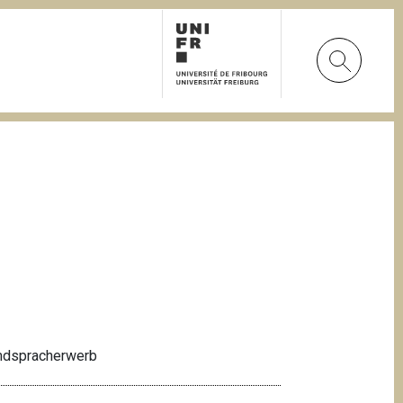
emdspracherwerb