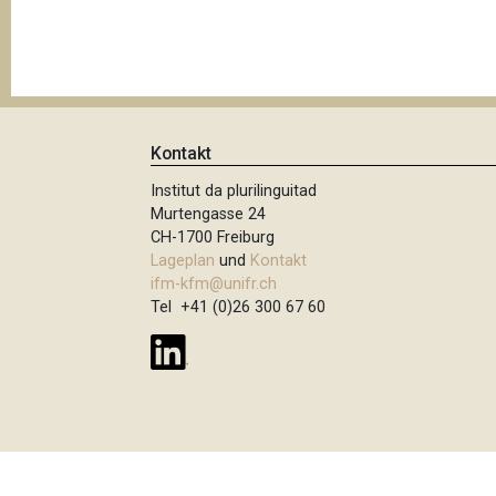
t
i
o
n
Kontakt
Institut da plurilinguitad
Murtengasse 24
CH-1700 Freiburg
Lageplan
und
Kontakt
ifm-kfm@unifr.ch
Tel +41 (0)26 300 67 60