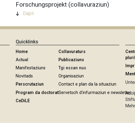
Forschungsprojekt (collavuraziun)
Dapli
Quicklinks
Home
Collavuraturs
Cent
pluri
Actual
Publicaziuns
Imp
Manifestaziuns
Tgi essan nus
Ment
Novitads
Organisaziun
Unter
Perscrutaziun
Contact e plan da la situaziun
Program da doctorat
Servetsch d'infurmaziun e newsletter
Adol
Stif
CeDiLE
Mehr