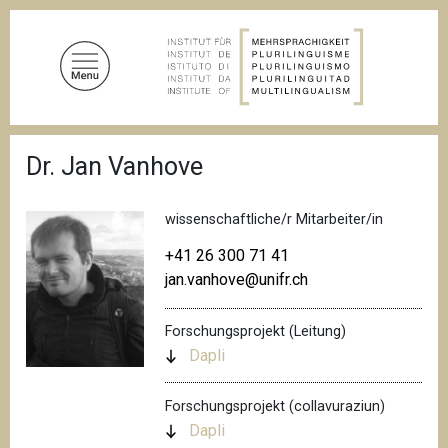
D
i
r
e
k
t
P
z
Dr. Jan Vanhove
f
u
a
d
m
n
wissenschaftliche/r Mitarbeiter/in
I
a
n
v
+41 26 300 71 41
i
h
jan.vanhove@unifr.ch
g
a
a
l
t
Forschungsprojekt (Leitung)
i
t
Dapli
o
n
Forschungsprojekt (collavuraziun)
Dapli