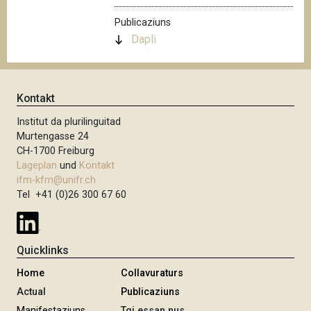
Publicaziuns
Dapli
Kontakt
Institut da plurilinguitad
Murtengasse 24
CH-1700 Freiburg
Lageplan
und
Kontakt
ifm-kfm@unifr.ch
Tel +41 (0)26 300 67 60
Quicklinks
Home
Collavuraturs
Actual
Publicaziuns
Manifestaziuns
Tgi essan nus