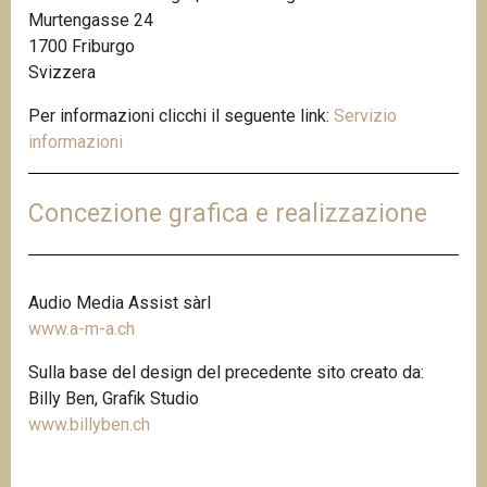
Murtengasse 24
n
1700 Friburgo
c
Svizzera
i
p
Per informazioni clicchi il seguente link:
Servizio
a
informazioni
l
e
Concezione grafica e realizzazione
Audio Media Assist sàrl
www.a-m-a.ch
Sulla base del design del precedente sito creato da:
Billy Ben, Grafik Studio
www.billyben.ch