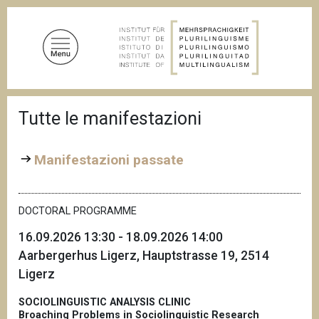
S
a
l
t
a
a
B
l
Tutte le manifestazioni
r
c
i
c
o
i
Manifestazioni passate
n
o
t
l
e
e
d
DOCTORAL PROGRAMME
n
i
u
p
16.09.2026 13:30 - 18.09.2026 14:00
a
t
Aarbergerhus Ligerz, Hauptstrasse 19, 2514
n
o
e
Ligerz
p
r
SOCIOLINGUISTIC ANALYSIS CLINIC
i
Broaching Problems in Sociolinguistic Research