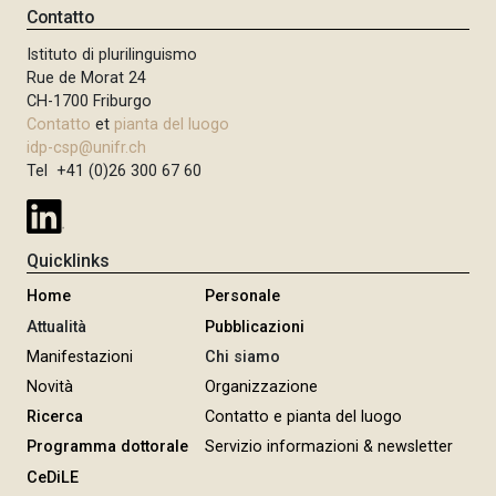
Contatto
Istituto di plurilinguismo
Rue de Morat 24
CH-1700 Friburgo
Contatto
et
pianta del luogo
idp-csp@unifr.ch
Tel +41 (0)26 300 67 60
Quicklinks
Home
Personale
Attualità
Pubblicazioni
Manifestazioni
Chi siamo
Novità
Organizzazione
Ricerca
Contatto e pianta del luogo
Programma dottorale
Servizio informazioni & newsletter
CeDiLE