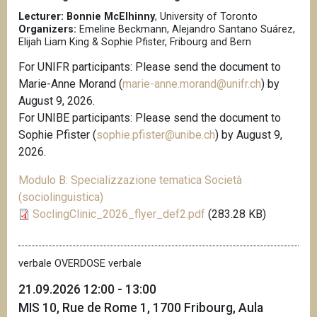
n
Lecturer: Bonnie McElhinny
, University of Toronto
Organizers:
Emeline Beckmann, Alejandro Santano Suárez,
c
Elijah Liam King & Sophie Pfister, Fribourg and Bern
i
p
For UNIFR participants: Please send the document to
a
Marie-Anne Morand (
marie-anne.morand@unifr.ch
) by
l
August 9, 2026.
e
For UNIBE participants: Please send the document to
Sophie Pfister (
sophie.pfister@unibe.ch
) by August 9,
2026.
Modulo B: Specializzazione tematica Società
(sociolinguistica)
SoclingClinic_2026_flyer_def2.pdf
(283.28 KB)
verbale OVERDOSE verbale
21.09.2026 12:00 - 13:00
MIS 10, Rue de Rome 1, 1700 Fribourg, Aula