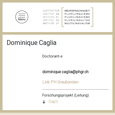
D
i
r
e
k
t
P
z
Dominique Caglia
f
u
a
d
m
n
Doctorant-e
I
a
n
v
i
h
dominique.caglia@phgr.ch
g
a
a
Link PH Graubünden
l
t
i
t
o
Forschungsprojekt (Leitung)
n
Dapli