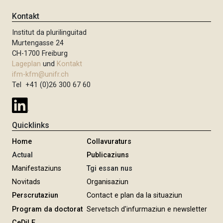
Kontakt
Institut da plurilinguitad
Murtengasse 24
CH-1700 Freiburg
Lageplan
und
Kontakt
ifm-kfm@unifr.ch
Tel +41 (0)26 300 67 60
Quicklinks
Home
Collavuraturs
Actual
Publicaziuns
Manifestaziuns
Tgi essan nus
Novitads
Organisaziun
Perscrutaziun
Contact e plan da la situaziun
Program da doctorat
Servetsch d'infurmaziun e newsletter
CeDiLE