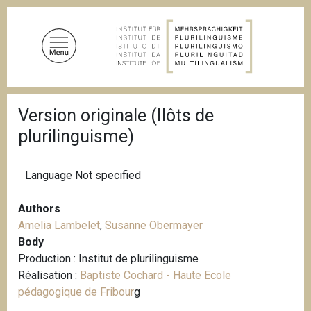
S
k
i
p
t
o
B
m
Version originale (Ilôts de
r
a
e
plurilinguisme)
a
i
d
n
c
c
r
Language
Not specified
u
o
m
n
Authors
b
t
Amelia Lambelet
,
Susanne Obermayer
e
Body
n
Production : Institut de plurilinguisme
t
Réalisation :
Baptiste Cochard - Haute Ecole
pédagogique de Fribour
g