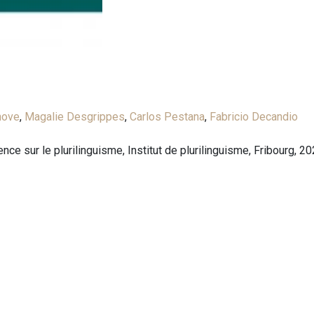
hove
,
Magalie Desgrippes
,
Carlos Pestana
,
Fabricio Decandio
ce sur le plurilinguisme, Institut de plurilinguisme, Fribourg, 2