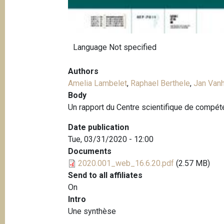
Language
Not specified
Authors
Amelia Lambelet
,
Raphael Berthele
,
Jan Van
Body
Un rapport du Centre scientifique de compéten
Date publication
Tue, 03/31/2020 - 12:00
Documents
2020.001_web_16.6.20.pdf
(2.57 MB)
Send to all affiliates
On
Intro
Une synthèse