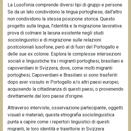
La Lusofonia comprende diversi tipi di gruppi e persone.
n
Se da un lato condividono la lingua portoghese, dall'altro
c
non condividono la stessa posizione storica. Questo
i
progetto sulla lingua, l'identità e la migrazione lavorativa
p
prova di colmare la lacuna esistente negli studi
a
sociolinguistici e di migrazione sulle relazioni
l
postcoloniali lusofone, però al di fuori del Portogallo e
e
delle sue ex colonie. Esplora le complesse intersezioni
sociali e linguistiche tra i migranti portoghesi, brasiliani e
capoverdiani in Svizzera, dove, come molti migranti
portoghesi, Capoverdiani e Brasiliani si sono trasferiti
dopo aver vissuto in Portogallo e/o altri paesi europei,
acquisendo la cittadinanza di questi paesi, o provenendo
direttamente dal loro paese d'origine.
Attraverso interviste, osservazione partecipante, oggetti
visuali e materiali, questa etnografia sociolinguistica
punta a capire come i repertori linguistici di questi
migranti, le loro identità e traiettorie in Svizzera