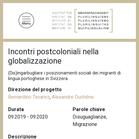
S
a
l
t
a
a
B
l
Incontri postcoloniali nella
r
c
i
globalizzazione
c
o
i
n
o
(Dis)ingarbugliare i posizionamenti sociali dei migranti di
t
l
lingua portoghese in Svizzera
e
e
d
Direzione del progetto
n
i
Bernardino Tavares
,
Alexandre Duchêne
u
p
a
t
Durata
Parole chiave
n
o
09.2019 - 09.2020
Disuguaglianze
,
e
p
Migrazione
r
Descrizione
i