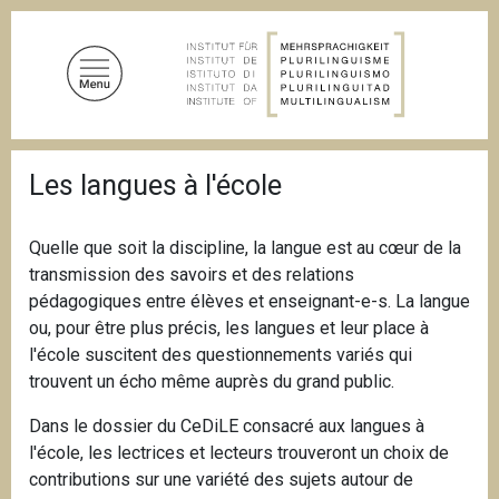
D
i
r
e
k
t
P
z
Les langues à l'école
f
u
a
d
m
n
Quelle que soit la discipline, la langue est au cœur de la
I
a
transmission des savoirs et des relations
n
v
i
pédagogiques entre élèves et enseignant-e-s. La langue
h
g
ou, pour être plus précis, les langues et leur place à
a
a
l'école suscitent des questionnements variés qui
l
t
i
trouvent un écho même auprès du grand public.
t
o
n
Dans le dossier du CeDiLE consacré aux langues à
l'école, les lectrices et lecteurs trouveront un choix de
contributions sur une variété des sujets autour de