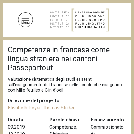
S
a
l
t
a
a
B
l
Competenze in francese come
r
c
i
lingua straniera nei cantoni
c
o
i
Passepartout
n
o
t
l
Valutazione sistematica degli studi esistenti
e
e
sull'insegnamento del francese nelle scuole che insegnano
d
n
con Mille feuilles e Clin d'oeil
i
u
p
Direzione del progetto
a
t
n
Elisabeth Peyer
,
Thomas Studer
o
e
p
Durata
Parole chiave
Finanziamento
r
09.2019 -
Competenze
,
Commissionato
i