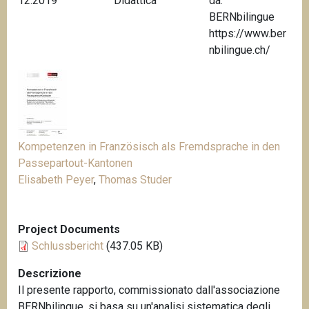
12.2019
Didattica
da:
n
BERNbilingue
c
https://www.ber
i
nbilingue.ch/
p
a
l
e
Kompetenzen in Französisch als Fremdsprache in den
Passepartout-Kantonen
Elisabeth Peyer
,
Thomas Studer
Project Documents
Schlussbericht
(437.05 KB)
Descrizione
Il presente rapporto, commissionato dall'associazione
BERNbilingue
, si basa su un'analisi sistematica degli