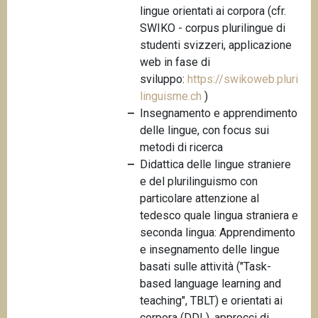
lingue orientati ai corpora (cfr.
n
SWIKO - corpus plurilingue di
c
studenti svizzeri, applicazione
i
web in fase di
p
sviluppo:
https://swikoweb.pluri
a
linguisme.ch
)
l
Insegnamento e apprendimento
e
delle lingue, con focus sui
metodi di ricerca
Didattica delle lingue straniere
e del plurilinguismo con
particolare attenzione al
tedesco quale lingua straniera e
seconda lingua: Apprendimento
e insegnamento delle lingue
basati sulle attività ("Task-
based language learning and
teaching", TBLT) e orientati ai
corpora (DDL), approcci di