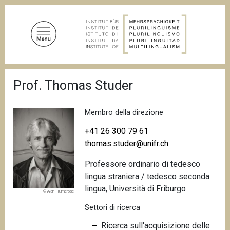
S
a
l
t
a
a
B
l
Prof. Thomas Studer
r
c
i
c
o
i
Membro della direzione
n
o
t
l
+41 26 300 79 61
e
e
thomas.studer@unifr.ch
d
n
i
Professore ordinario di tedesco
u
p
a
lingua straniera / tedesco seconda
t
n
lingua, Università di Friburgo
o
© Alan Humerose
e
p
Settori di ricerca
r
Ricerca sull'acquisizione delle
i