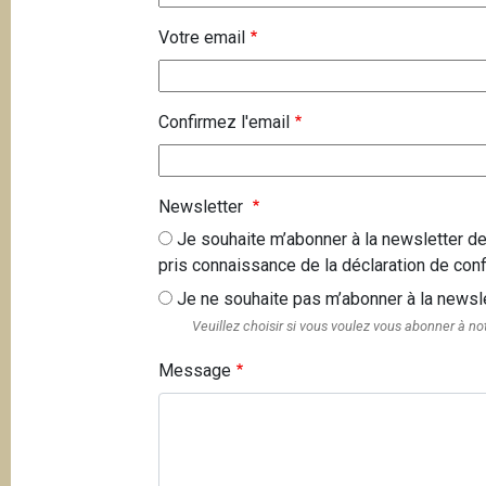
V
Votre email
o
t
r
Confirmez l'email
e
e
m
Newsletter
a
Je souhaite m’abonner à la newsletter de
i
pris connaissance de la déclaration de confid
l
Je ne souhaite pas m’abonner à la newslet
Veuillez choisir si vous voulez vous abonner à no
Message