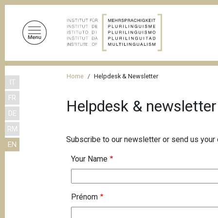
S
k
i
p
t
o
B
m
Home
Helpdesk & Newsletter
IT
r
a
FR
i
e
Helpdesk & newsletter
n
DE
a
c
RM
d
o
Subscribe to our newsletter or send us your 
EN
n
c
t
Your Name
r
e
u
n
m
t
Prénom
b