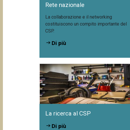
Rete nazionale
La collaborazione e il networking
costituiscono un compito importante del
CSP.
Di più
Mesurer la valeur du
plurilinguisme suisse
La ricerca al CSP
Di più