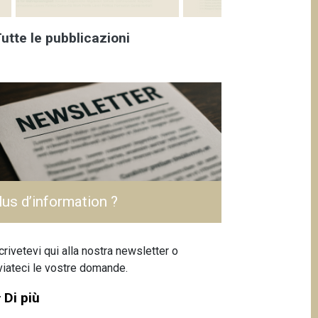
utte le pubblicazioni
lus d’information ?
crivetevi
qui
alla nostra newsletter o
viateci le vostre domande
.
Di più