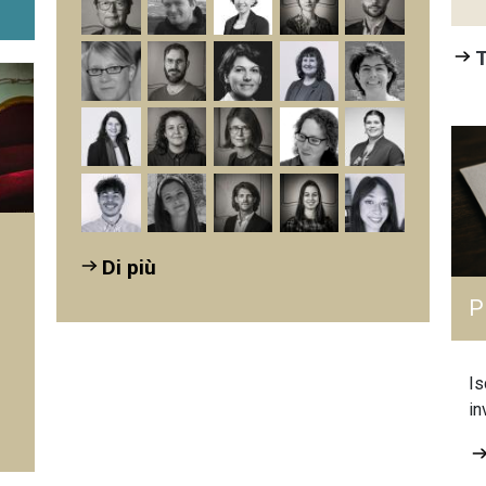
T
Di più
P
Is
in