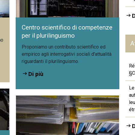
D
Centro scientifico di competenze
per il plurilinguismo
mo
A
Proponiamo un contributo scientifico ed
empirico agli interrogativi sociali d'attualità
riguardanti il plurilinguismo.
Ré
§C
Di più
Le
au
le
ét
D