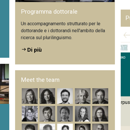
Programma dottorale
P
Un accompagnamento strutturato per le
dottorande e i dottorandi nell'ambito della
ricerca sul plurilinguismo.
Di più
Meet the team
Formative Beurteilung des
Das Schweizer Lernerkorpus
Sprechens im DaF-Unterricht:
SWIKO
Praktiken und
Überzeugungen von
Lehrpersonen der...