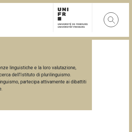
ze linguistiche e la loro valutazione,
rca dell’Istituto di plurilinguismo.
ilinguismo, partecipa attivamente ai dibattiti
e.