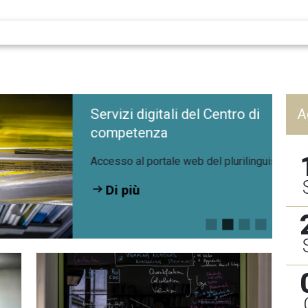
Servizi digitali del Centro di
A
competenza
Accesso al portale web del plurilinguismo:
Di più