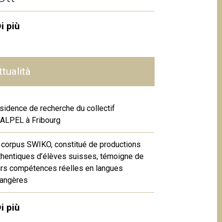
i più
ttualità
sidence de recherche du collectif
ALPEL à Fribourg
 corpus SWIKO, constitué de productions
thentiques d’élèves suisses, témoigne de
urs compétences réelles en langues
rangères
i più