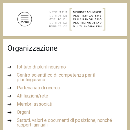
S
a
l
t
a
a
B
l
Organizzazione
r
c
i
c
o
i
n
Istituto di plurilinguismo
o
t
l
Centro scientifico di competenza per il
e
plurilinguismo
e
d
n
Partenariati di ricerca
i
u
p
Affiliazioni/rete
a
t
Membri associati
n
o
e
Organi
p
Statuti, valori e documenti di posizione, nonché
r
rapporti annuali
i