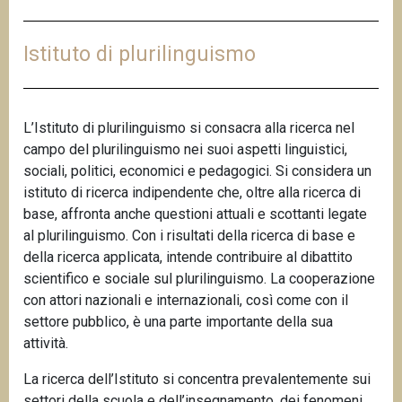
n
c
Istituto di plurilinguismo
i
p
a
l
L’Istituto di plurilinguismo si consacra alla ricerca nel
e
campo del plurilinguismo nei suoi aspetti linguistici,
sociali, politici, economici e pedagogici. Si considera un
istituto di ricerca indipendente che, oltre alla ricerca di
base, affronta anche questioni attuali e scottanti legate
al plurilinguismo. Con i risultati della ricerca di base e
della ricerca applicata, intende contribuire al dibattito
scientifico e sociale sul plurilinguismo. La cooperazione
con attori nazionali e internazionali, così come con il
settore pubblico, è una parte importante della sua
attività.
La ricerca dell’Istituto si concentra prevalentemente sui
settori della scuola e dell’insegnamento, dei fenomeni