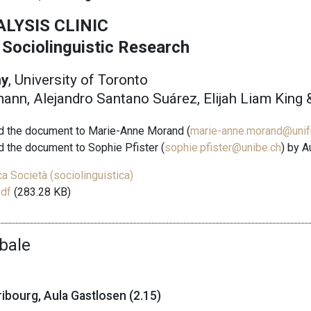
LYSIS CLINIC
 Sociolinguistic Research
ny
, University of Toronto
nn, Alejandro Santano Suárez, Elijah Liam King &
nd the document to Marie-Anne Morand (
marie-anne.morand@unifr
d the document to Sophie Pfister (
sophie.pfister@unibe.ch
) by A
a Società (sociolinguistica)
pdf
(283.28 KB)
bale
ibourg, Aula Gastlosen (2.15)