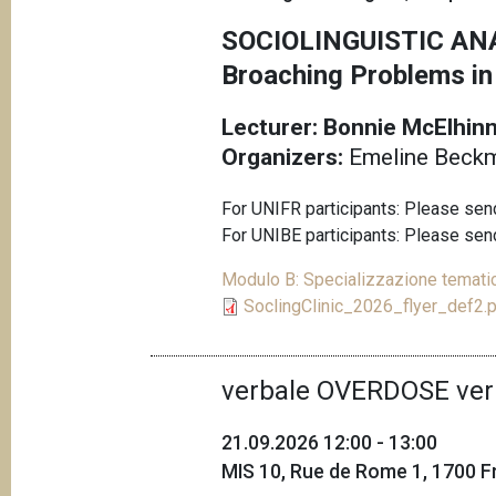
p
n
SOCIOLINGUISTIC ANA
a
c
Broaching Problems in
i
n
p
e
Lecturer: Bonnie McElhin
a
l
Organizers:
Emeline Beckma
e
For UNIFR participants: Please se
For UNIBE participants: Please sen
Modulo B: Specializzazione tematic
SoclingClinic_2026_flyer_def2.
verbale OVERDOSE ver
21.09.2026 12:00 - 13:00
MIS 10, Rue de Rome 1, 1700 Fr