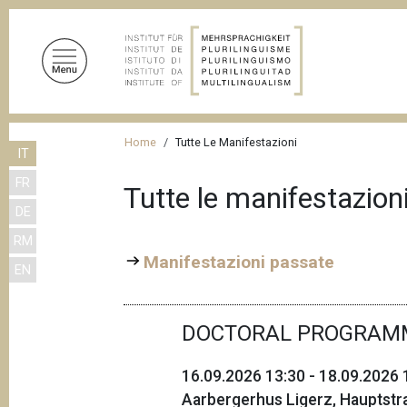
S
a
l
t
a
a
B
l
Home
Tutte Le Manifestazioni
IT
r
c
FR
o
i
Tutte le manifestazion
n
DE
c
t
RM
i
e
Manifestazioni passate
EN
n
o
u
l
t
DOCTORAL PROGRAM
e
o
d
p
16.09.2026 13:30 - 18.09.2026 
r
i
Aarbergerhus Ligerz, Hauptstr
i