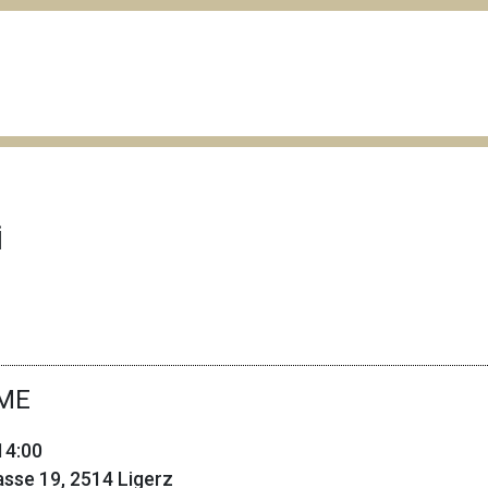
i
ME
14:00
asse 19, 2514 Ligerz