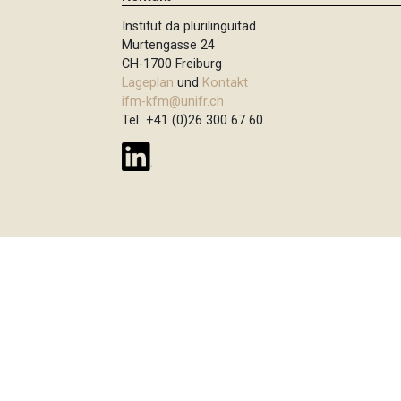
t
Institut da plurilinguitad
i
Murtengasse 24
o
CH-1700 Freiburg
Lageplan
und
Kontakt
n
ifm-kfm@unifr.ch
Tel +41 (0)26 300 67 60