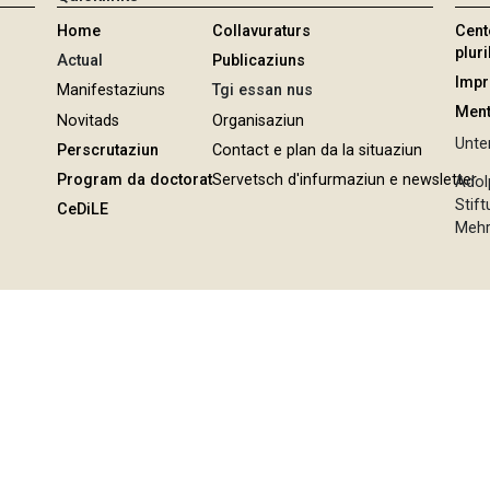
Home
Collavuraturs
Cent
pluri
Actual
Publicaziuns
Imp
Manifestaziuns
Tgi essan nus
Ment
Novitads
Organisaziun
Unter
Perscrutaziun
Contact e plan da la situaziun
Program da doctorat
Servetsch d'infurmaziun e newsletter
Adol
Stif
CeDiLE
Mehr