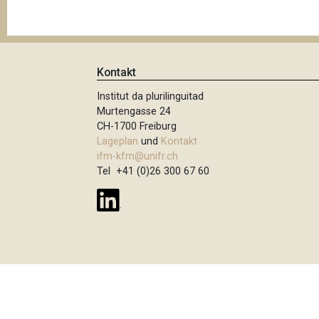
t
i
o
n
Kontakt
Institut da plurilinguitad
Murtengasse 24
CH-1700 Freiburg
Lageplan
und
Kontakt
ifm-kfm@unifr.ch
Tel +41 (0)26 300 67 60