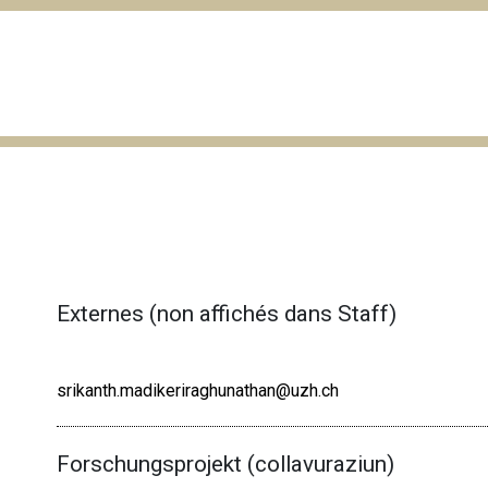
Externes (non affichés dans Staff)
srikanth.madikeriraghunathan@uzh.ch
Forschungsprojekt (collavuraziun)