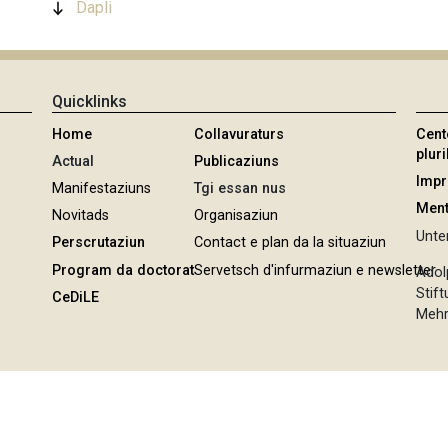
Dapli
Quicklinks
Home
Collavuraturs
Cent
pluri
Actual
Publicaziuns
Imp
Manifestaziuns
Tgi essan nus
Ment
Novitads
Organisaziun
Unter
Perscrutaziun
Contact e plan da la situaziun
Program da doctorat
Servetsch d'infurmaziun e newsletter
Adol
Stif
CeDiLE
Mehr