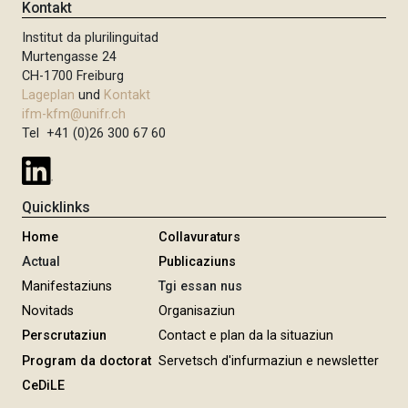
Kontakt
Institut da plurilinguitad
Murtengasse 24
CH-1700 Freiburg
Lageplan
und
Kontakt
ifm-kfm@unifr.ch
Tel +41 (0)26 300 67 60
Quicklinks
Home
Collavuraturs
Actual
Publicaziuns
Manifestaziuns
Tgi essan nus
Novitads
Organisaziun
Perscrutaziun
Contact e plan da la situaziun
Program da doctorat
Servetsch d'infurmaziun e newsletter
CeDiLE