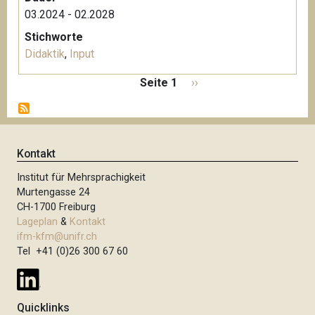
03.2024 - 02.2028
Stichworte
Didaktik
,
Input
S
Seite 1
N
››
e
ä
i
c
t
h
e
s
Kontakt
n
t
n
Institut für Mehrsprachigkeit
e
u
Murtengasse 24
S
m
CH-1700 Freiburg
e
m
Lageplan
&
Kontakt
i
e
ifm-kfm@unifr.ch
t
Tel +41 (0)26 300 67 60
r
i
e
e
r
Quicklinks
u