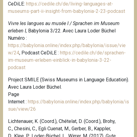
CeDiLE:
https://cedile.ch/de/living-languages-at-
museums-part-ii-insight-from-babylonia-2-23-podcast
Vivre les langues au musée I / Sprachen im Museum
erleben I,
Babylonia 3/22. Avec Laura Loder Büchel
Numéro :
https://babylonia.online/index.php/babylonia/issue/vie
w/24
,
Podcast CeDiLE :
https://cedile.ch/de/sprachen-
im-museum-erleben-einblick-in-babylonia-3-22-
podcast
Project SMILE (Swiss Museums in Language Education).
Avec Laura Loder Büchel.
P
age
Internet :
https://babylonia.online/index.php/babylonia/is
sue/view/26
Lichtenauer, K. (Coord.), Chételat, D. (Coord.), Brohy,
C., Chesini, C., Egli Cuenat, M., Gerber, B., Kappler,
D., Klee, P., Loder-Büchel, L., Wirrer, M. (2017).
Gute