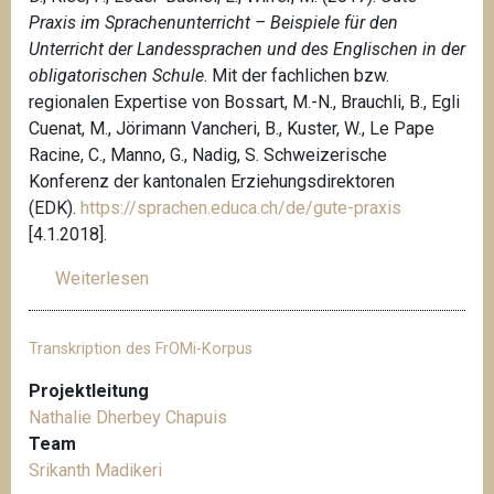
Praxis im Sprachenunterricht – Beispiele für den
Unterricht der Landessprachen und des Englischen in der
obligatorischen Schule
. Mit der fachlichen bzw.
regionalen Expertise von Bossart, M.-N., Brauchli, B., Egli
Cuenat, M., Jörimann Vancheri, B., Kuster, W., Le Pape
Racine, C., Manno, G., Nadig, S. Schweizerische
Konferenz der kantonalen Erziehungsdirektoren
(EDK).
https://sprachen.educa.ch/de/gute-praxis
[4.1.2018].
Weiterlesen
ü
b
e
Transkription des FrOMi-Korpus
r
L
Projektleitung
i
Nathalie Dherbey Chapuis
c
Team
h
Srikanth Madikeri
t