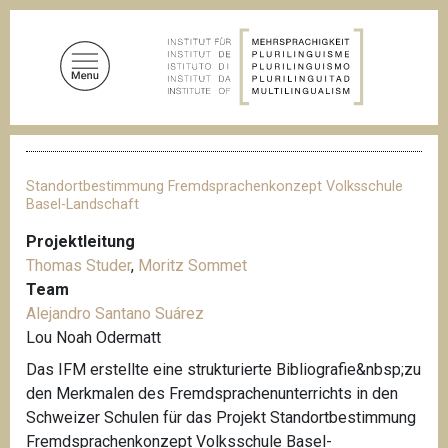
D
i
r
e
k
t
P
z
f
u
a
Standortbestimmung Fremdsprachenkonzept Volksschule
d
m
Basel-Landschaft
n
I
a
Projektleitung
n
v
Thomas Studer
,
Moritz Sommet
i
h
g
Team
a
a
Alejandro Santano Suárez
l
t
Lou Noah Odermatt
i
t
o
Das IFM erstellte eine strukturierte Bibliografie&nbsp;zu
n
den Merkmalen des Fremdsprachenunterrichts in den
Schweizer Schulen für das Projekt Standortbestimmung
Fremdsprachenkonzept Volksschule Basel-