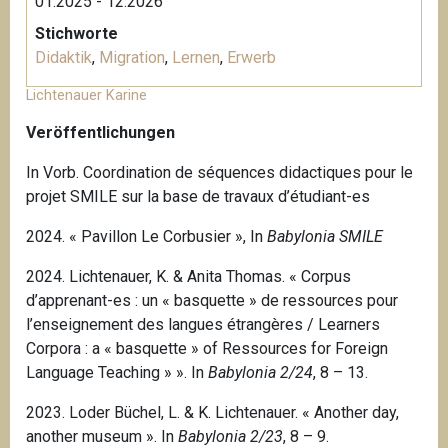
01.2025 - 12.2026
Stichworte
Didaktik
,
Migration
,
Lernen
,
Erwerb
Lichtenauer Karine
Veröffentlichungen
In Vorb. Coordination de séquences didactiques pour le
projet SMILE sur la base de travaux d’étudiant-es
2024. « Pavillon Le Corbusier », In
Babylonia SMILE
2024. Lichtenauer, K. & Anita Thomas. « Corpus
d’apprenant-es : un « basquette » de ressources pour
l’enseignement des langues étrangères / Learners
Corpora : a « basquette » of Ressources for Foreign
Language Teaching » ». In
Babylonia 2/24
, 8 – 13.
2023. Loder Büchel, L. & K. Lichtenauer. « Another day,
another museum ». In
Babylonia 2/23
, 8 – 9.