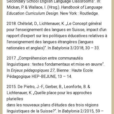
Secondary School English Language Classrooms“. In:
Mickan, P. & Wallace, I. (Hrsg.).
Handbook of Language
Education Curriculum Design
.
New York
: Routledge.
2018. Chételat, D., Lichtenauer, K. „Le Concept général
pour l’enseignement des langues en Suisse, impact d’un
rapport d’expert sur les politiques éducatives relatives à
l’enseignement des langues étrangères (langues
nationales et anglais)“. In
Babylonia
3/2018, 30 – 33.
2017. „Compréhension entre communautés
linguistiques : textes fondamentaux et mise en œuvre“.
In
Enjeux pédagogiques 27
, Bienne : Haute Ecole
Pédagogique HEP-BEJUNE, 13 – 14.
2015.
De Pietro, J.-F., Gerber, B., Leonforte, B. &
Lichtenauer, K.
„Quelle place pour les approches
plurielles
dans les nouveaux plans d’études des trois régions
linguistiques de la Suisse?“. In
Babylonia
2/2015, 59 –