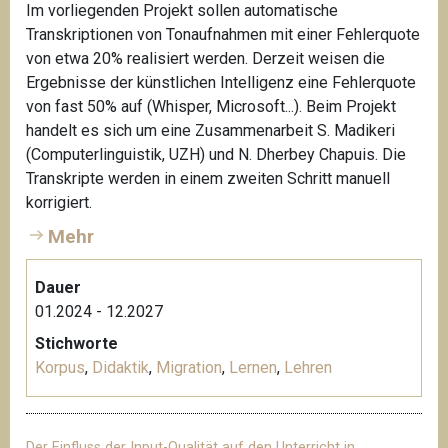
Im vorliegenden Projekt sollen automatische
e
Transkriptionen von Tonaufnahmen mit einer Fehlerquote
n
von etwa 20% realisiert werden. Derzeit weisen die
a
Ergebnisse der künstlichen Intelligenz eine Fehlerquote
u
von fast 50% auf (Whisper, Microsoft...). Beim Projekt
e
handelt es sich um eine Zusammenarbeit S. Madikeri
r
(Computerlinguistik, UZH) und N. Dherbey Chapuis. Die
K
Transkripte werden in einem zweiten Schritt manuell
a
korrigiert.
r
Mehr
i
n
e
Dauer
01.2024 - 12.2027
Stichworte
Korpus
,
Didaktik
,
Migration
,
Lernen
,
Lehren
Der Einfluss der Input-Qualität auf den Unterricht in