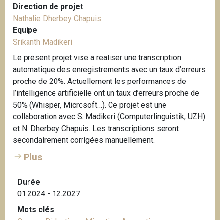
i
Direction de projet
c
Nathalie Dherbey Chapuis
h
Equipe
t
Srikanth Madikeri
e
Le présent projet vise à réaliser une transcription
n
automatique des enregistrements avec un taux d’erreurs
a
proche de 20%. Actuellement les performances de
u
l’intelligence artificielle ont un taux d’erreurs proche de
e
50% (Whisper, Microsoft…). Ce projet est une
r
collaboration avec S. Madikeri (Computerlinguistik, UZH)
K
et N. Dherbey Chapuis. Les transcriptions seront
a
secondairement corrigées manuellement.
r
Plus
i
n
e
Durée
01.2024 - 12.2027
Mots clés