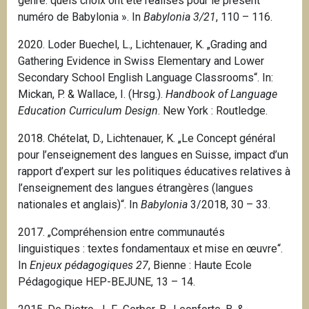
genre: quels choix ont été réalisés pour le présent
numéro de Babylonia ».
In
Babylonia 3/21
, 110 – 116.
2020. Loder Buechel, L., Lichtenauer, K. „Grading and
Gathering Evidence in Swiss Elementary and Lower
Secondary School English Language Classrooms“. In:
Mickan, P. & Wallace, I. (Hrsg.).
Handbook of Language
Education Curriculum Design
.
New York
: Routledge.
2018. Chételat, D., Lichtenauer, K. „Le Concept général
pour l’enseignement des langues en Suisse, impact d’un
rapport d’expert sur les politiques éducatives relatives à
l’enseignement des langues étrangères (langues
nationales et anglais)“. In
Babylonia
3/2018, 30 – 33.
2017. „Compréhension entre communautés
linguistiques : textes fondamentaux et mise en œuvre“.
In
Enjeux pédagogiques 27
, Bienne : Haute Ecole
Pédagogique HEP-BEJUNE, 13 – 14.