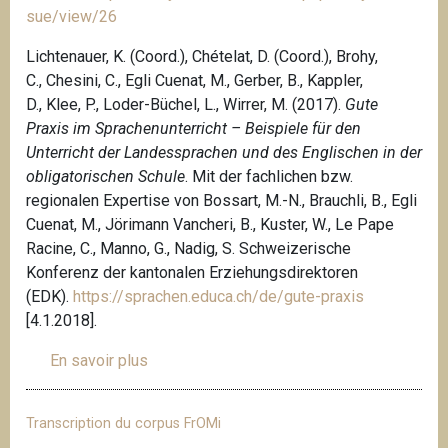
sue/view/26
Lichtenauer, K. (Coord.), Chételat, D. (Coord.), Brohy,
C., Chesini, C., Egli Cuenat, M., Gerber, B., Kappler,
D., Klee, P., Loder-Büchel, L., Wirrer, M. (2017).
Gute
Praxis im Sprachenunterricht – Beispiele für den
Unterricht der Landessprachen und des Englischen in der
obligatorischen Schule
. Mit der fachlichen bzw.
regionalen Expertise von Bossart, M.-N., Brauchli, B., Egli
Cuenat, M., Jörimann Vancheri, B., Kuster, W., Le Pape
Racine, C., Manno, G., Nadig, S. Schweizerische
Konferenz der kantonalen Erziehungsdirektoren
(EDK).
https://sprachen.educa.ch/de/gute-praxis
[4.1.2018].
En savoir plus
s
u
r
Transcription du corpus FrOMi
L