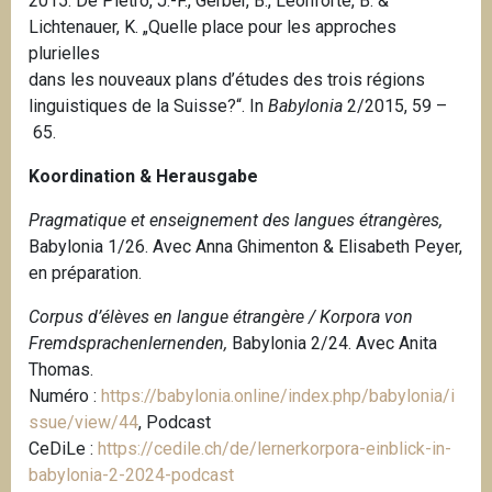
2015.
De Pietro, J.-F., Gerber, B., Leonforte, B. &
Lichtenauer, K.
„Quelle place pour les approches
plurielles
dans les nouveaux plans d’études des trois régions
linguistiques de la Suisse?“. In
Babylonia
2/2015, 59 –
65.
Koordination & Herausgabe
Pragmatique et enseignement des langues étrangères,
Babylonia 1/26. Avec Anna Ghimenton & Elisabeth Peyer,
en préparation.
Corpus d’élèves en langue étrangère / Korpora von
Fremdsprachenlernenden,
Babylonia 2/24. Avec Anita
Thomas.
Numéro :
https://babylonia.online/index.php/babylonia/i
ssue/view/44
, Podcast
CeDiLe :
https://cedile.ch/de/lernerkorpora-einblick-in-
babylonia-2-2024-podcast