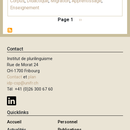
Corpus
,
Didactique
,
Migration
,
Apprentissage
,
Enseignement
P
Page 1
P
››
a
a
g
g
i
e
n
s
Contact
a
u
t
Institut de plurilinguisme
i
i
Rue de Morat 24
v
o
CH-1700 Fribourg
a
n
Contact
et
plan
n
idp-csp@unifr.ch
t
Tél +41 (0)26 300 67 60
e
Quicklinks
Accueil
Personnel
Actualités
Publications