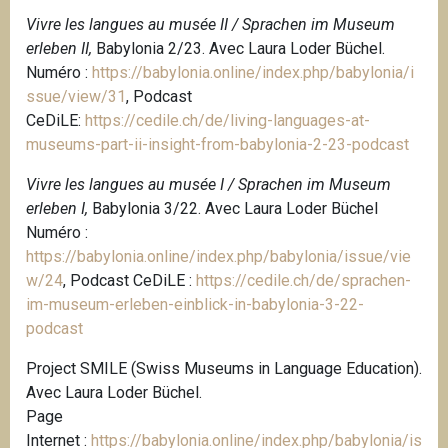
Vivre les langues au musée II / Sprachen im Museum
erleben II,
Babylonia 2/23. Avec Laura Loder Büchel.
Numéro :
https://babylonia.online/index.php/babylonia/i
ssue/view/31
, Podcast
CeDiLE:
https://cedile.ch/de/living-languages-at-
museums-part-ii-insight-from-babylonia-2-23-podcast
Vivre les langues au musée I / Sprachen im Museum
erleben I,
Babylonia 3/22. Avec Laura Loder Büchel
Numéro :
https://babylonia.online/index.php/babylonia/issue/vie
w/24
,
Podcast CeDiLE :
https://cedile.ch/de/sprachen-
im-museum-erleben-einblick-in-babylonia-3-22-
podcast
Project SMILE (Swiss Museums in Language Education).
Avec Laura Loder Büchel.
P
age
Internet :
https://babylonia.online/index.php/babylonia/is