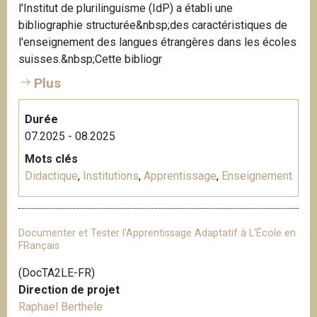
l'Institut de plurilinguisme (IdP) a établi une
i
bibliographie structurée&nbsp;des caractéristiques de
p
l'enseignement des langues étrangères dans les écoles
a
suisses.&nbsp;Cette bibliogr
l
Plus
Durée
07.2025 - 08.2025
Mots clés
Didactique
,
Institutions
,
Apprentissage
,
Enseignement
Documenter et Tester l’Apprentissage Adaptatif à L'École en
FRançais
(DocTA2LE-FR)
Direction de projet
Raphael Berthele