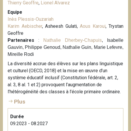
Thierry Geoffre
,
Lionel Alvarez
Equipe
Inès Plessis-Ouzariah
Karim Aebischer
, Asheesh Gulati,
Aous Karoui
, Trystan
Geoffre
Partenaires
:
Nathalie Dherbey-Chapuis
, Isabelle
Gauvin, Philippe Genoud, Nathalie Guin, Marie Lefevre,
Mireille Rodi
La diversité accrue des élèves sur les plans linguistique
et culturel (OECD, 2018) et la mise en œuvre d’un
système éducatif inclusif (Constitution fédérale, art. 2,
al. 3, 8 al. 1 et 2) provoquent l’augmentation de
l’hétérogénéité des classes à l’école primaire ordinaire.
Plus
Durée
09.2023 - 08.2027