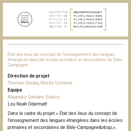
A
l
l
e
r
a
F
u
i
c
l
État des lieux du concept de l’enseignement des langues
d
o
étrangères dans les écoles primaires et secondaires de Bâle-
'
Campagne
n
A
t
r
Direction de projet
i
e
Thomas Studer
,
Moritz Sommet
a
n
n
Equipe
u
e
Alejandro Santano Suárez
p
Lou Noah Odermatt
r
Dans le cadre du projet « État des lieux du concept de
i
l’enseignement des langues étrangères dans les écoles
n
primaires et secondaires de Bâle-Campagne&nbsp;»,
c