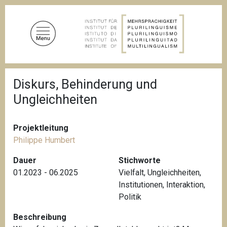
D
i
r
e
k
t
P
z
Diskurs, Behinderung und
f
u
a
Ungleichheiten
d
m
n
I
a
n
v
Projektleitung
i
h
Philippe Humbert
g
a
a
Dauer
Stichworte
l
t
01.2023 - 06.2025
Vielfalt
,
Ungleichheiten
,
i
t
o
Institutionen
,
Interaktion
,
n
Politik
Beschreibung