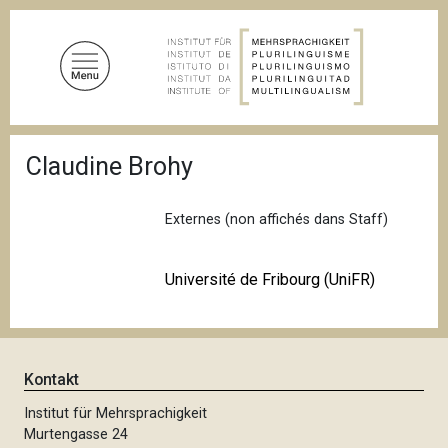
D
i
r
e
k
t
P
z
Claudine Brohy
f
u
a
d
m
n
Externes (non affichés dans Staff)
I
a
n
v
i
h
Université de Fribourg (UniFR)
g
a
a
l
t
i
t
o
n
Kontakt
Institut für Mehrsprachigkeit
Murtengasse 24