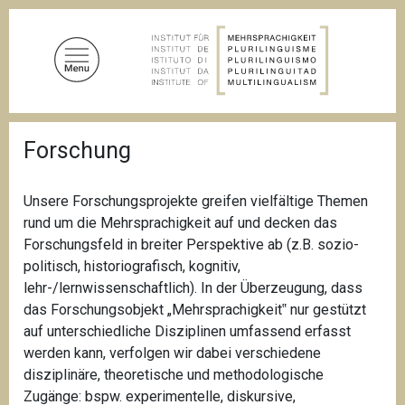
D
i
r
e
k
t
P
z
Forschung
f
u
a
d
m
n
Unsere Forschungsprojekte greifen vielfältige Themen
I
a
rund um die Mehrsprachigkeit auf und decken das
n
v
i
Forschungsfeld in breiter Perspektive ab (z.B. sozio-
h
g
politisch, historiografisch, kognitiv,
a
a
lehr-/lernwissenschaftlich). In der Überzeugung, dass
l
t
i
das Forschungsobjekt „Mehrsprachigkeit‟ nur gestützt
t
o
auf unterschiedliche Disziplinen umfassend erfasst
n
werden kann, verfolgen wir dabei verschiedene
disziplinäre, theoretische und methodologische
Zugänge: bspw. experimentelle, diskursive,