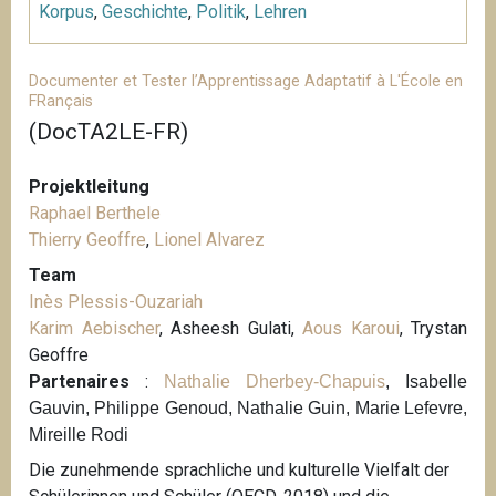
Korpus
,
Geschichte
,
Politik
,
Lehren
Documenter et Tester l’Apprentissage Adaptatif à L'École en
FRançais
(DocTA2LE-FR)
Projektleitung
Raphael Berthele
Thierry Geoffre
,
Lionel Alvarez
Team
Inès Plessis-Ouzariah
Karim Aebischer
, Asheesh Gulati,
Aous Karoui
, Trystan
Geoffre
Partenaires
:
Nathalie Dherbey-Chapuis
, Isabelle
Gauvin, Philippe Genoud, Nathalie Guin, Marie Lefevre,
Mireille Rodi
Die zunehmende sprachliche und kulturelle Vielfalt der