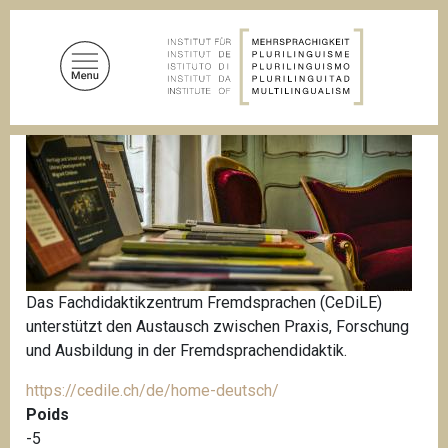
D
i
r
e
k
t
P
z
f
u
a
d
m
n
I
a
n
v
i
h
g
a
Das Fachdidaktikzentrum Fremdsprachen (CeDiLE)
a
l
t
unterstützt den Austausch zwischen Praxis, Forschung
i
t
und Ausbildung in der Fremdsprachendidaktik.
o
n
https://cedile.ch/de/home-deutsch/
Poids
-5