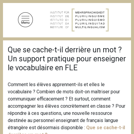
D
i
r
e
k
t
P
z
Que se cache-t-il derrière un mot ?
f
u
a
Un support pratique pour enseigner
d
m
n
le vocabulaire en FLE
I
a
n
v
i
h
Comment les élèves apprennent-ils et elles le
g
a
a
vocabulaire ? Combien de mots doit-on maîtriser pour
l
t
communiquer efficacement ? Et surtout, comment
i
t
accompagner les élèves concrètement en classe ? Pour
o
n
répondre à ces questions, une nouvelle ressource
destinée au personnel enseignant de français langue
étrangère est désormais disponible :
Que se cache-t-il