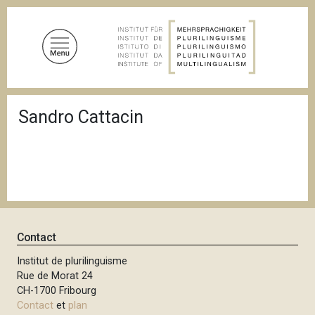
A
l
l
e
r
a
F
u
Sandro Cattacin
i
c
l
d
o
'
n
A
t
r
i
e
a
n
n
u
e
Contact
p
r
Institut de plurilinguisme
Rue de Morat 24
i
CH-1700 Fribourg
n
Contact
et
plan
c