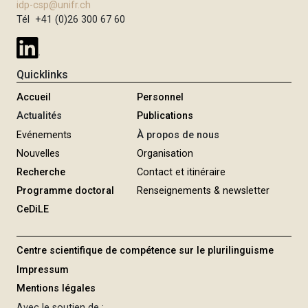
idp-csp@unifr.ch
i
Tél +41 (0)26 300 67 60
p
a
l
Quicklinks
Accueil
Personnel
Actualités
Publications
Evénements
À propos de nous
Nouvelles
Organisation
Recherche
Contact et itinéraire
Programme doctoral
Renseignements & newsletter
CeDiLE
Centre scientifique de compétence sur le plurilinguisme
Impressum
Mentions légales
Avec le soutien de :