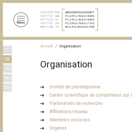
A
l
l
e
r
a
F
u
Accueil
Organisation
IT
i
c
FR
o
l
Organisation
n
DE
d
t
RM
'
e
Institut de plurilinguisme
EN
n
A
Centre scientifique de compétence sur l
u
r
p
Partenariats de recherche
i
r
Affiliations/réseau
a
i
Membres associés
n
n
Organes
c