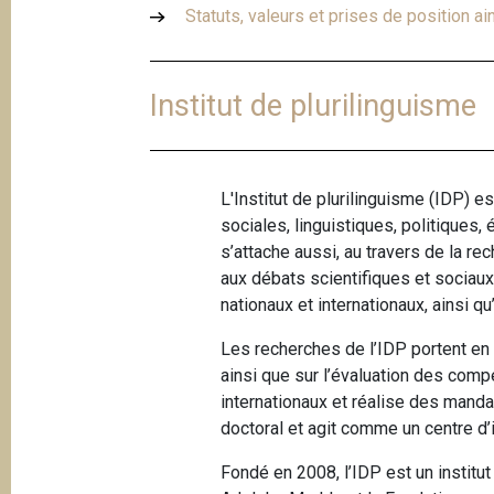
e
Statuts, valeurs et prises de position a
i
p
a
Institut de plurilinguisme
l
L'Institut de plurilinguisme (IDP) 
sociales, linguistiques, politiques
s’attache aussi, au travers de la rec
aux débats scientifiques et sociau
nationaux et internationaux, ainsi q
Les recherches de l’IDP portent en p
ainsi que sur l’évaluation des comp
internationaux et réalise des mand
doctoral et agit comme un centre d’i
Fondé en 2008, l’IDP est un institut