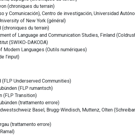
on (chroniques du terrain)
so y Comunicación), Centro de investigación, Universidad Autón
University of New York (général)
 (chroniques du terrain)
rtment of Language and Communication Studies, Finland (Coldrus
nstitut (SWIKO-DAKODA)
 of Modern Languages (Outils numériques)
e l’input)
d (FLP Underserved Communities)
raubünden (FLP rumantsch)
 (FLP Transition)
bünden (trattamento errore)
rdwestschweiz
Basel, Brugg-Windisch, Muttenz, Olten (Schreib
au (trattamento errore)
(Ramal)