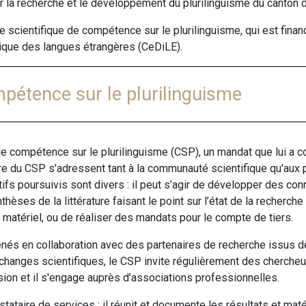
r la recherche et le développement du plurilinguisme du canton d
re scientifique de compétence sur le plurilinguisme, qui est finan
ique des langues étrangères (CeDiLE).
mpétence sur le plurilinguisme
 de compétence sur le plurilinguisme (CSP), un mandat que lui a c
re du CSP s'adressent tant à la communauté scientifique qu'aux 
ctifs poursuivis sont divers : il peut s’agir de développer des
hèses de la littérature faisant le point sur l’état de la recherch
tériel, ou de réaliser des mandats pour le compte de tiers.
és en collaboration avec des partenaires de recherche issus de 
hanges scientifiques, le CSP invite régulièrement des cherche
ion et il s'engage auprès d’associations professionnelles.
ataire de services : il réunit et documente les résultats et maté