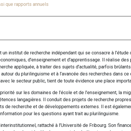
insi que rapports annuels
est un institut de recherche indépendant qui se consacre à l’étu
, économiques, d'enseignement et d'apprentissage. Il réalise des
herche appliquée, à traiter des sujets d’actualité, parfois brûlant
x autour du plurilinguisme et à l’avancée des recherches dans c
u’avec le secteur public, tient de toute évidence une place import
riorité sur les domaines de l’école et de l’enseignement, la migra
étences langagières. Il conduit des projets de recherche propres,
ats de recherche et de développements externes. Il est égaleme
nformation pour les questions ayant trait au plurilinguisme.
 interinstitutionnel, rattaché à l’Université de Fribourg. Son fin