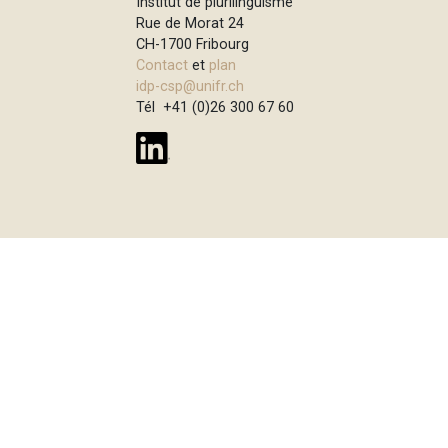
Institut de plurilinguisme
e
i
Rue de Morat 24
p
CH-1700 Fribourg
Contact
et
plan
a
idp-csp@unifr.ch
l
Tél +41 (0)26 300 67 60