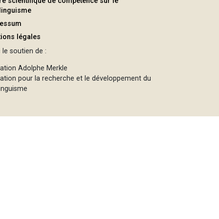
re scientifique de compétence sur le
ilinguisme
ressum
ions légales
le soutien de :
ation Adolphe Merkle
ation pour la recherche et le développement du
linguisme