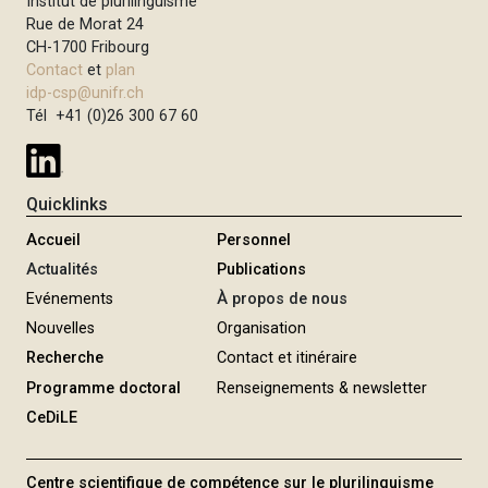
Institut de plurilinguisme
i
Rue de Morat 24
p
CH-1700 Fribourg
Contact
et
plan
a
idp-csp@unifr.ch
l
Tél +41 (0)26 300 67 60
Quicklinks
Accueil
Personnel
Actualités
Publications
Evénements
À propos de nous
Nouvelles
Organisation
Recherche
Contact et itinéraire
Programme doctoral
Renseignements & newsletter
CeDiLE
Centre scientifique de compétence sur le plurilinguisme