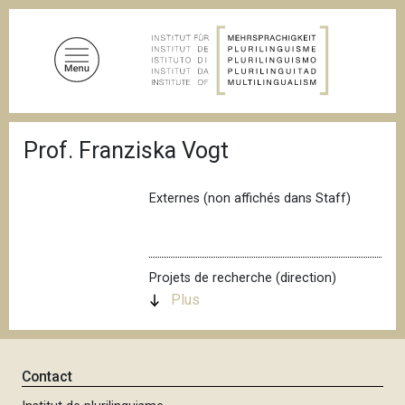
A
l
l
e
r
a
F
u
Prof. Franziska Vogt
i
c
l
d
o
'
Externes (non affichés dans Staff)
n
A
t
r
i
e
a
n
n
Projets de recherche (direction)
u
e
Plus
p
r
i
Contact
n
c