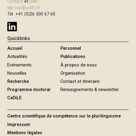
Contact
et
plan
i
idp-csp@unifr.ch
p
Tél +41 (0)26 300 67 60
a
l
Quicklinks
Accueil
Personnel
Actualités
Publications
Evénements
À propos de nous
Nouvelles
Organisation
Recherche
Contact et itinéraire
Programme doctoral
Renseignements & newsletter
CeDiLE
Centre scientifique de compétence sur le plurilinguisme
Impressum
Mentions légales