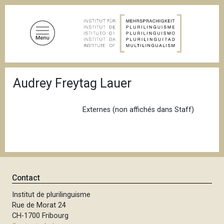
A
l
l
e
r
a
F
u
Audrey Freytag Lauer
i
c
l
d
o
'
Externes (non affichés dans Staff)
n
A
t
r
i
e
a
n
n
u
e
p
Contact
r
Institut de plurilinguisme
i
Rue de Morat 24
n
CH-1700 Fribourg
c