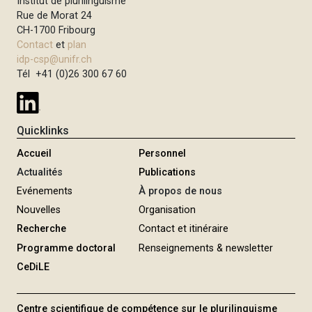
Institut de plurilinguisme
i
Rue de Morat 24
p
CH-1700 Fribourg
Contact
et
plan
a
idp-csp@unifr.ch
l
Tél +41 (0)26 300 67 60
Quicklinks
Accueil
Personnel
Actualités
Publications
Evénements
À propos de nous
Nouvelles
Organisation
Recherche
Contact et itinéraire
Programme doctoral
Renseignements & newsletter
CeDiLE
Centre scientifique de compétence sur le plurilinguisme