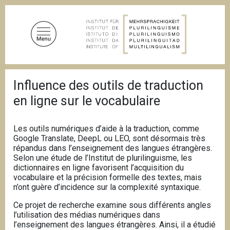
S
a
l
t
a
a
B
l
Influence des outils de traduction
r
c
i
en ligne sur le vocabulaire
c
o
i
n
o
Les outils numériques d’aide à la traduction, comme
t
l
Google Translate, DeepL ou LEO, sont désormais très
e
e
d
répandus dans l’enseignement des langues étrangères.
n
i
Selon une étude de l’Institut de plurilinguisme, les
u
p
dictionnaires en ligne favorisent l’acquisition du
a
vocabulaire et la précision formelle des textes, mais
t
n
n’ont guère d’incidence sur la complexité syntaxique.
o
e
p
Ce projet de recherche examine sous différents angles
l’utilisation des médias numériques dans
r
l’enseignement des langues étrangères. Ainsi, il a étudié
i